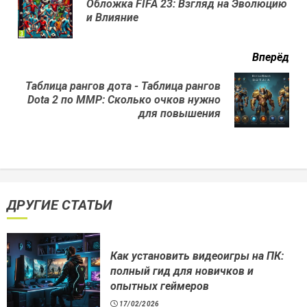
Обложка FIFA 23: Взгляд на Эволюцию
Пр
и Влияние
нов
Вперёд
Таблица рангов дота - Таблица рангов
Next
Dota 2 по ММР: Сколько очков нужно
post:
для повышения
ДРУГИЕ СТАТЬИ
Как установить видеоигры на ПК:
полный гид для новичков и
опытных геймеров
17/02/2026