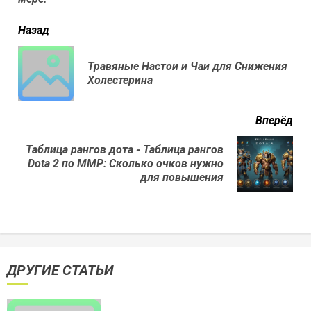
читать
Назад
еще
Травяные Настои и Чаи для Снижения
Пр
Холестерина
нов
Вперёд
Таблица рангов дота - Таблица рангов
Next
Dota 2 по ММР: Сколько очков нужно
post:
для повышения
ДРУГИЕ СТАТЬИ