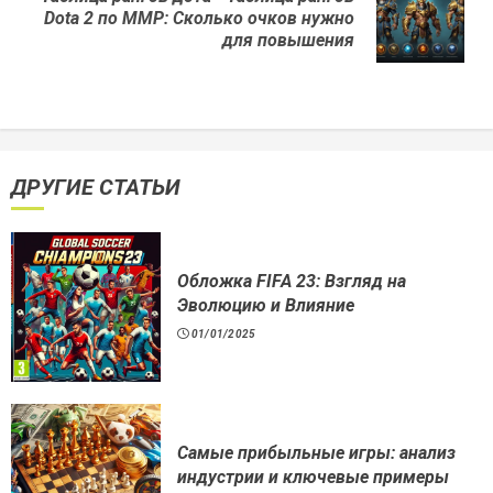
Next
Dota 2 по ММР: Сколько очков нужно
post:
для повышения
ДРУГИЕ СТАТЬИ
Обложка FIFA 23: Взгляд на
Эволюцию и Влияние
01/01/2025
Самые прибыльные игры: анализ
индустрии и ключевые примеры