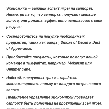
Экономика — важный аспект игры на саппорте.
Несмотря на то, что саппорты получают меньше
золота, они должны эффективно использовать свои
ресурсы:
Сосредоточьтесь на покупке необходимых
предметов, таких как варды, Smoke of Deceit и Dust
of Appearance.
Приобретайте предметы, которые помогут вашей
команде в тимфайтах, например, Mekansm или
Glimmer Cape.
Избегайте ненужных трат и старайтесь
максимизировать пользу от каждого потраченного
золота.
Правильное управление экономикой позволяет
саппорту быть полезным на протяжении всей игры,