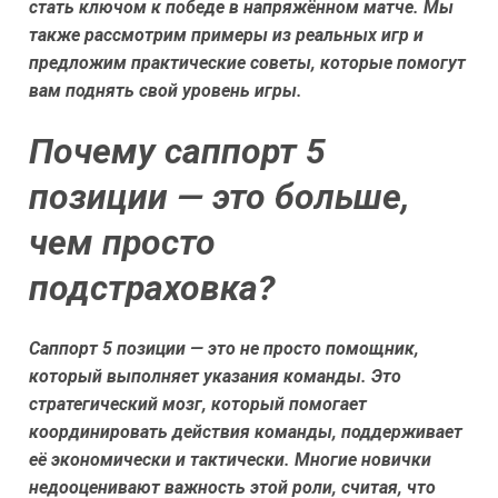
стать ключом к победе в напряжённом матче. Мы
также рассмотрим примеры из реальных игр и
предложим практические советы, которые помогут
вам поднять свой уровень игры.
Почему саппорт 5
позиции — это больше,
чем просто
подстраховка?
Саппорт 5 позиции — это не просто помощник,
который выполняет указания команды. Это
стратегический мозг, который помогает
координировать действия команды, поддерживает
её экономически и тактически. Многие новички
недооценивают важность этой роли, считая, что