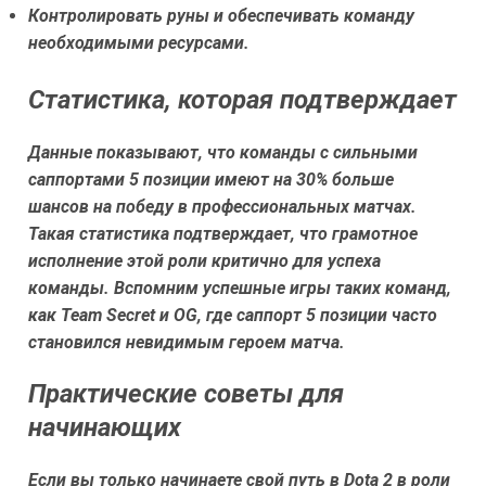
Контролировать руны и обеспечивать команду
необходимыми ресурсами.
Статистика, которая подтверждает
Данные показывают, что команды с сильными
саппортами 5 позиции имеют на 30% больше
шансов на победу в профессиональных матчах.
Такая статистика подтверждает, что грамотное
исполнение этой роли критично для успеха
команды. Вспомним успешные игры таких команд,
как Team Secret и OG, где саппорт 5 позиции часто
становился невидимым героем матча.
Практические советы для
начинающих
Если вы только начинаете свой путь в Dota 2 в роли