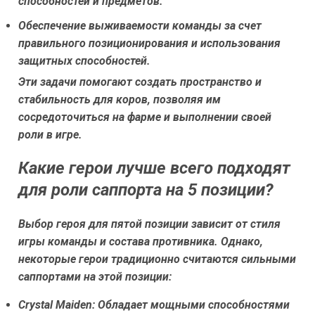
способностей и предметов.
Обеспечение выживаемости команды за счет
правильного позиционирования и использования
защитных способностей.
Эти задачи помогают создать пространство и
стабильность для коров, позволяя им
сосредоточиться на фарме и выполнении своей
роли в игре.
Какие герои лучше всего подходят
для роли саппорта на 5 позиции?
Выбор героя для пятой позиции зависит от стиля
игры команды и состава противника. Однако,
некоторые герои традиционно считаются сильными
саппортами на этой позиции:
Crystal Maiden:
Обладает мощными способностями