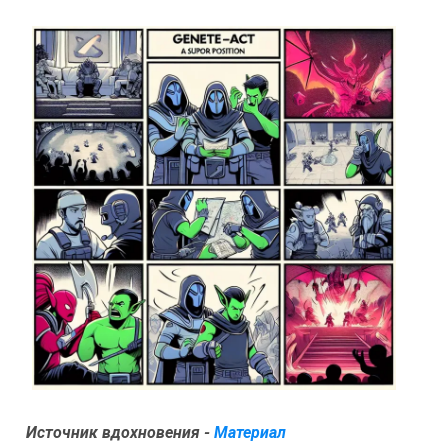
Источник вдохновения -
Материал