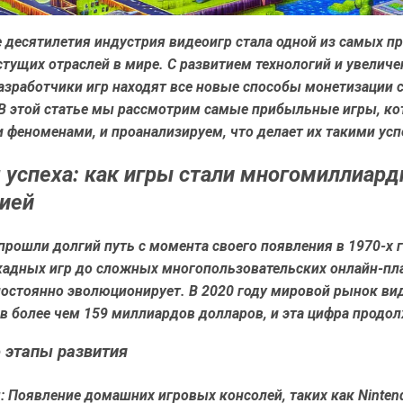
е десятилетия индустрия видеоигр стала одной из самых 
тущих отраслей в мире. С развитием технологий и увелич
азработчики игр находят все новые способы монетизации 
 В этой статье мы рассмотрим самые прибыльные игры, ко
 феноменами, и проанализируем, что делает их такими ус
 успеха: как игры стали многомиллиард
ией
рошли долгий путь с момента своего появления в 1970-х г
кадных игр до сложных многопользовательских онлайн-пл
постоянно эволюционирует. В 2020 году мировой рынок ви
в более чем 159 миллиардов долларов, и эта цифра продол
 этапы развития
:
Появление домашних игровых консолей, таких как Ninten