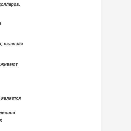
долларов.
е
х, включая
рживают
, является
ллионов
х