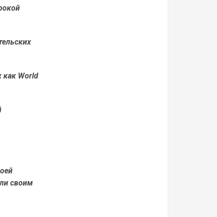
ирокой
тельских
 как World
й
воей
сли своим