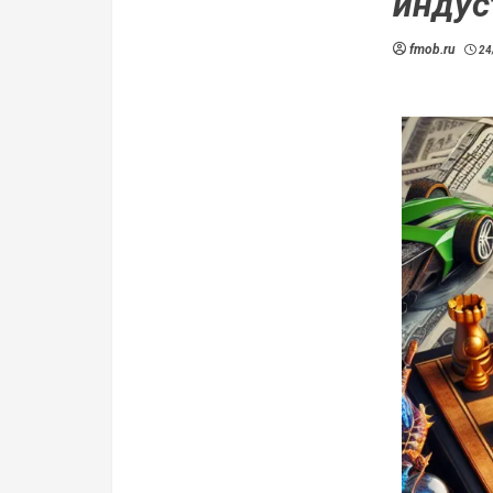
индус
fmob.ru
24