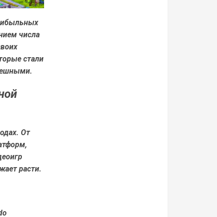
прибыльных
ением числа
своих
торые стали
пешными.
ной
одах. От
атформ,
деоигр
жает расти.
do