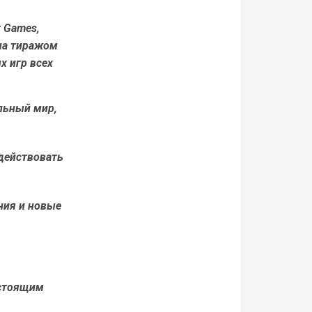
r Games,
ана тиражом
х игр всех
льный мир,
действовать
ния и новые
астоящим