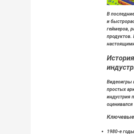
В последни
и быстрорас
геймеров, р
продуктов.
настоящими
История
индустр
Видеоигры п
простых ар
индустрия 
оценивался 
Ключевые
1980-е годы