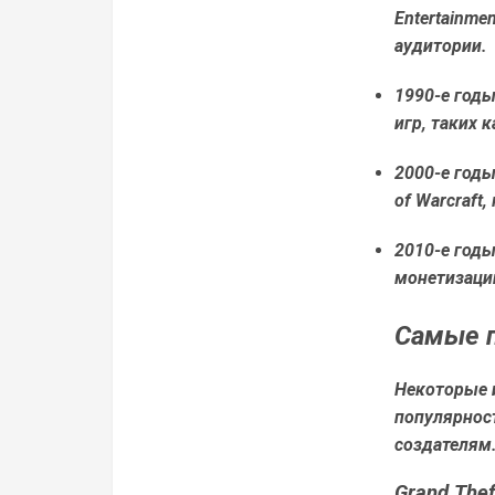
Entertainme
аудитории.
1990-е годы
игр, таких 
2000-е годы
of Warcraft
2010-е годы
монетизации
Самые 
Некоторые 
популярнос
создателям
Grand Thef