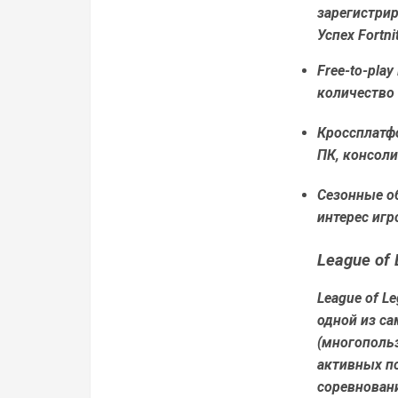
зарегистри
Успех Fortn
Free-to-play
количество 
Кроссплатф
ПК, консоли
Сезонные о
интерес игр
League of
League of L
одной из с
(многопольз
активных по
соревнован