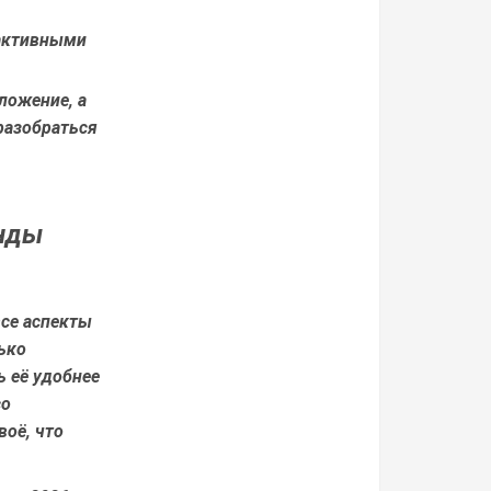
рактивными
ложение, а
разобраться
енды
все аспекты
ько
ь её удобнее
со
оё, что