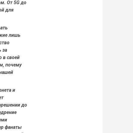
м. От 5G до
ой для
рать
акие лишь
ство
 за
 в своей
им, почему
 нашей
рнета и
ет
зрешении до
едрение
ими
ер фанаты