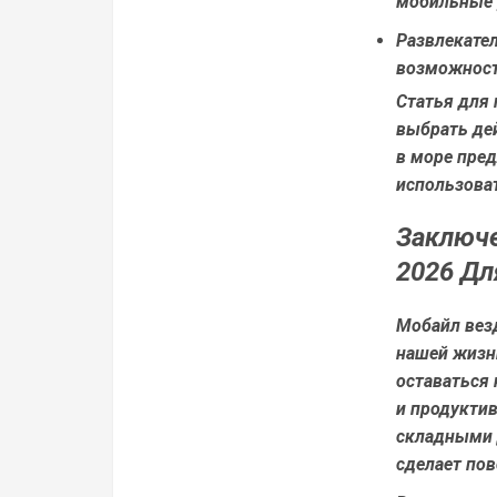
мобильные 
Развлекате
возможнос
Статья для 
выбрать де
в море пред
использова
Заключе
2026 Дл
Мобайл везд
нашей жизн
оставаться 
и продукти
складными 
сделает пов