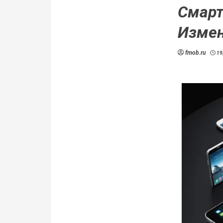
Смарт
Измен
fmob.ru
19