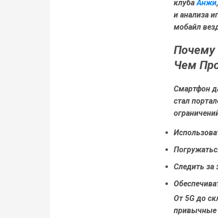
клуба
Анжи
и анализа и
мобайл вез
Почему 
Чем Пр
Смартфон д
стал портал
ограничени
Использова
Погружаться
Следить за
Обеспечива
От 5G до с
привычные 