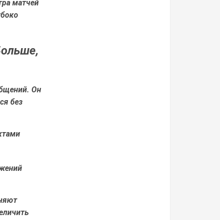
тра матчей
убоко
Больше,
общений. Он
ся без
ктами
ожений
еняют
еличить