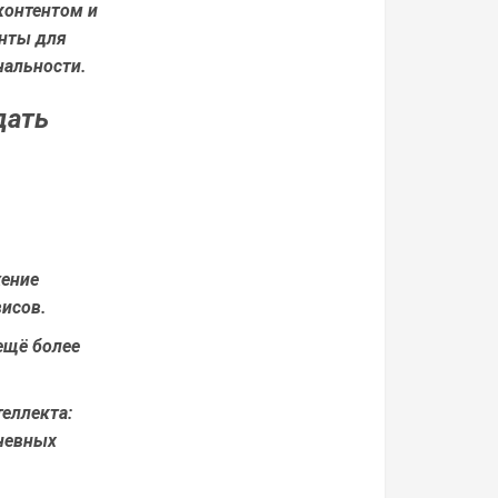
контентом и
енты для
нальности.
дать
ение
исов.
ещё более
еллекта:
дневных