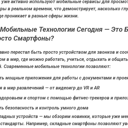
, уже активно используют мобильные сервисы для просмо
гры в реальном времени, что демонстрирует, насколько гл
де проникает в разные сферы жизни.
Мобильные Технологии Сегодня — Это 
осто Смартфоны?
авно перестал быть просто устройством для звонков и со
ом в мир, где можно работать, учиться, отдыхать и общать
й. Современные мобильные технологии позволяют:
ть мощные приложения для работы с документами и прое
 в мир развлечений — от видеоигр до VR и AR
 здоровьем и спортом с помощью фитнес-трекеров и прил
ть безопасность и контроль умного дома
кладных устройств — мы обзорим новинки, которые уже м
стандарты. Например, складные смартфоны позволяют ув