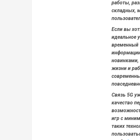
работы, ра
складных, м
пользовател
Если вы хот
идеальное у
временный т
информации 
новинками,
жизни и раб
современны
повседневн
Связь 5G уж
качество п
возможност
игр с мини
таких техно
пользоватьс