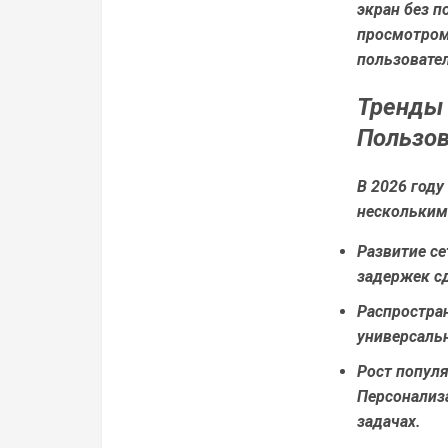
экран без п
просмотром
пользовате
Тренды 
Пользо
В 2026 год
нескольким
Развитие се
задержек с
Распростран
универсаль
Рост попул
Персонализ
задачах.