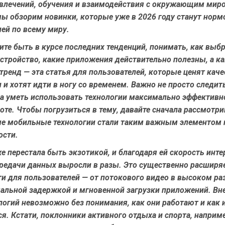
звлечений, обучения и взаимодействия с окружающим миро
ы обзорим новинки, которые уже в 2026 году станут норм
ей по всему миру.
ите быть в курсе последних тенденций, понимать, как выб
стройство, какие приложения действительно полезны, а к
ренд — эта статья для пользователей, которые ценят каче
и хотят идти в ногу со временем. Важно не просто следить
 а уметь использовать технологии максимально эффективно
оте. Чтобы погрузиться в тему, давайте сначала рассмотр
е мобильные технологии стали таким важным элементом
ости.
е перестала быть экзотикой, и благодаря ей скорость инте
ередачи данных выросли в разы. Это существенно расширя
и для пользователей — от потокового видео в высоком ра
мальной задержкой и мгновенной загрузки приложений. Вн
логий невозможно без понимания, как они работают и как 
я. Кстати, поклонники активного отдыха и спорта, наприм