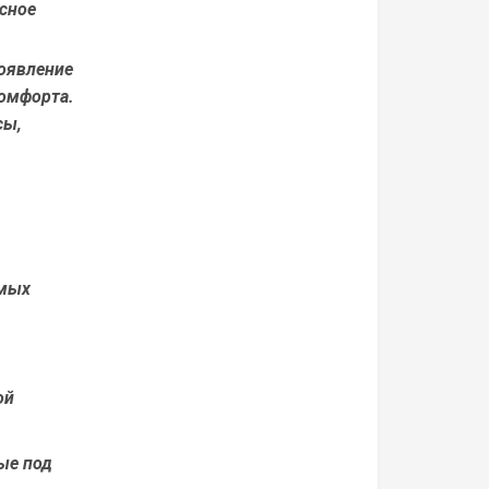
сное
появление
омфорта.
сы,
амых
ой
ые под