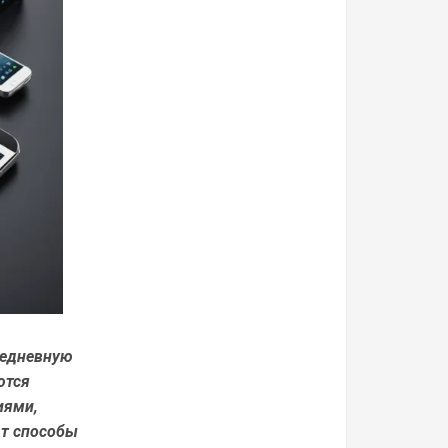
седневную
ются
иями,
ют способы