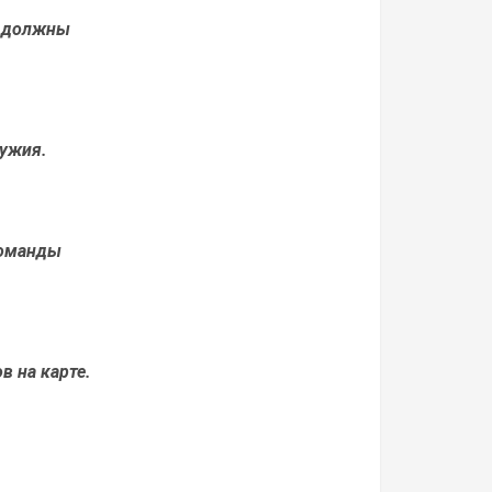
ы должны
ружия.
Команды
в на карте.