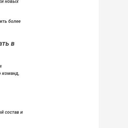
ки новых
ить более
ть в
я
о команд,
й состав и