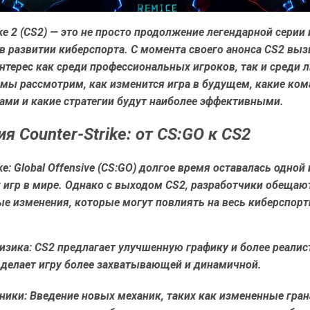
ike 2 (CS2) — это не просто продолжение легендарной серии и
в развитии киберспорта. С момента своего анонса CS2 выз
терес как среди профессиональных игроков, так и среди 
 мы рассмотрим, как изменится игра в будущем, какие ко
ами и какие стратегии будут наиболее эффективными.
я Counter-Strike: от CS:GO к CS2
ike: Global Offensive (CS:GO) долгое время оставалась одной
 игр в мире. Однако с выходом CS2, разработчики обещаю
ые изменения, которые могут повлиять на весь киберспор
изика:
CS2 предлагает улучшенную графику и более реали
 делает игру более захватывающей и динамичной.
ники:
Введение новых механик, таких как измененные гран