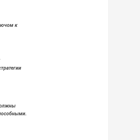
лючом к
х
стратегии
должны
способными.