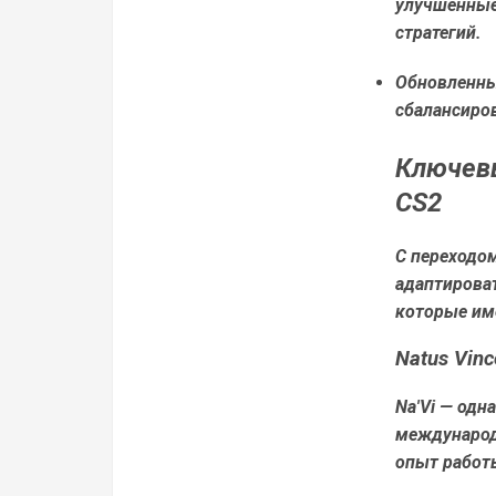
улучшенные
стратегий.
Обновленны
сбалансиро
Ключевы
CS2
С переходо
адаптирова
которые им
Natus Vinc
Na'Vi — одн
международн
опыт работ