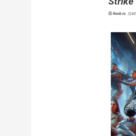
Strike
fmob.ru
07