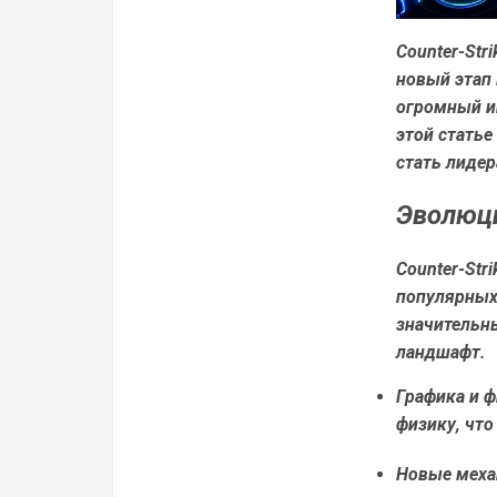
Counter-Str
новый этап 
огромный ин
этой статье
стать лидер
Эволюци
Counter-Str
популярных
значительн
ландшафт.
Графика и ф
физику, что
Новые меха