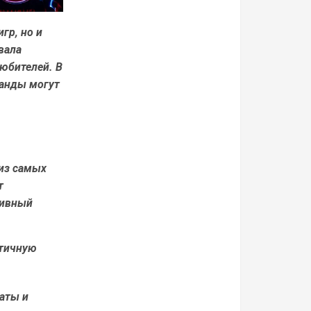
гр, но и
вала
любителей. В
манды могут
 из самых
т
тивный
стичную
аты и