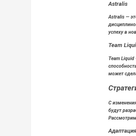
Astralis
Astralis — 
дисциплиной
успеху в но
Team Liqu
Team Liquid
способност
может сдела
Стратег
С изменени
будут разр
Рассмотрим
Адаптаци