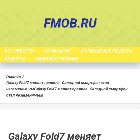
Skip
to
FMOB.RU
content
ВСЕ НОВОСТИ
КУЛИНАРИЯ
КУЛИНАРНЫЕ РЕЦЕПТЫ
РЕЦЕПТЫ
ЗДОРОВОЕ ПИТАНИЕ
Главная
Galaxy Fold7 меняет правила. Складной смартфон стал
незаменимым
Galaxy Fold7 меняет правила. Складной смартфон
стал незаменимым
Galaxy Fold7 меняет