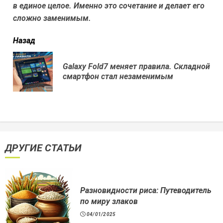
в единое целое. Именно это сочетание и делает его
сложно заменимым.
читать
Назад
еще
Galaxy Fold7 меняет правила. Складной
Пр
смартфон стал незаменимым
нов
ДРУГИЕ СТАТЬИ
Разновидности риса: Путеводитель
по миру злаков
04/01/2025